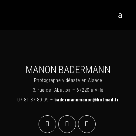
CHÂTEAU CLAP
CFA
ERASMUS
MJC LE VIVARIUM
COLLÈGE DE VILLÉ
MANON BADERMANN
Photographe vidéaste en Alsace
3, rue de l’Abattoir – 67220 à Villé
07 81 87 80 09 –
badermannmanon@hotmail.fr