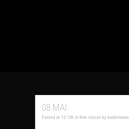
08 MAI
BONJOUR TOUT 
Posted at 12:14h
in
Non classé
by
baderman