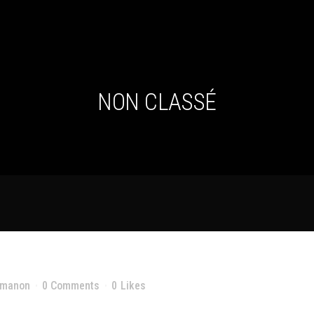
NON CLASSÉ
LE MONDE !
nmanon
0 Comments
0
Likes